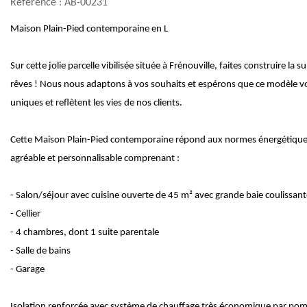
Référence : AB-00231
Maison Plain-Pied contemporaine en L
Sur cette jolie parcelle vibilisée située à Frénouville, faites construire 
rêves ! Nous nous adaptons à vos souhaits et espérons que ce modèle vo
uniques et reflètent les vies de nos clients.
Cette Maison Plain-Pied contemporaine répond aux normes énergétique
agréable et personnalisable comprenant :
- Salon/séjour avec cuisine ouverte de 45 m² avec grande baie coulissant
- Cellier
- 4 chambres, dont 1 suite parentale
- Salle de bains
- Garage
Isolation renforcée avec système de chauffage très économique par pom