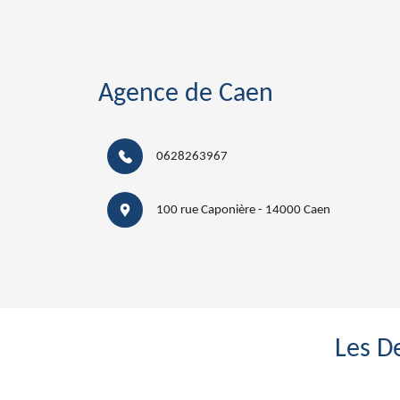
Agence de Caen
0628263967
100 rue Caponière - 14000 Caen
Les D