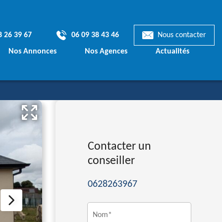
8 26 39 67
06 09 38 43 46
Nous contacter
Nos Annonces
Nos Agences
Actualités
Terrains & Maisons
mporaines
Terrains à bâtir
Contacter un
ionnelles
conseiller
ts de Maisons
0628263967