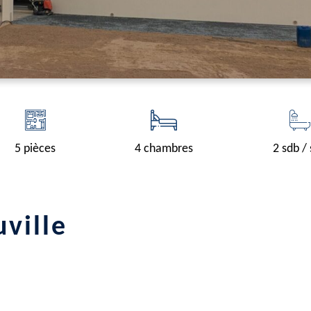
5 pièces
4 chambres
2 sdb /
uville