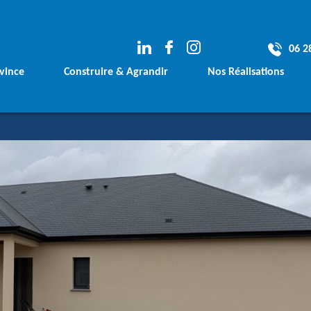
06 2
vince
Construire & Agrandir
Nos Réalisations
e
Votre Terrain
Les avants Projets
rement
Votre Financement
Les Maisons Conte
Vos plans sur mesure
Les Maisons Tradit
Votre Agrandissement de Maison
Les Agrandissemen