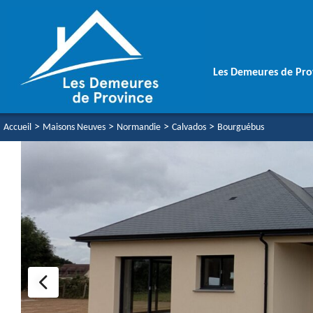
Les Demeures de Pro
>
>
>
>
Accueil
Maisons Neuves
Normandie
Calvados
Bourguébus
Une équipe soudé
Votre Maison Aut
Vos Garanties