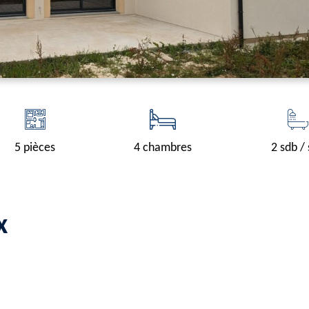
5 pièces
4 chambres
2 sdb /
x