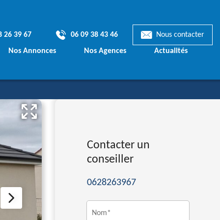
8 26 39 67
06 09 38 43 46
Nous contacter
Nos Annonces
Nos Agences
Actualités
Terrains & Maisons
mporaines
Terrains à bâtir
Contacter un
ionnelles
conseiller
ts de Maisons
0628263967