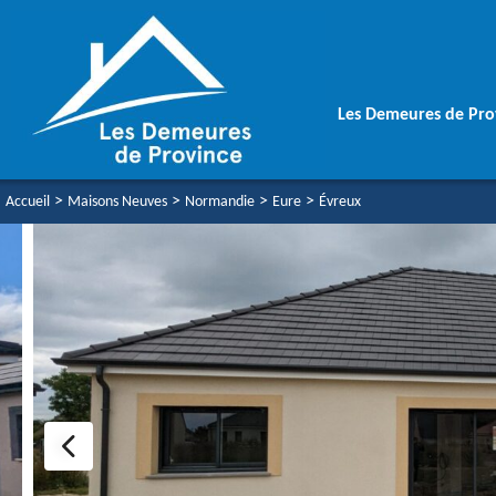
Les Demeures de Pro
>
>
>
>
Accueil
Maisons Neuves
Normandie
Eure
Évreux
Une équipe soudé
Votre Maison Aut
Vos Garanties