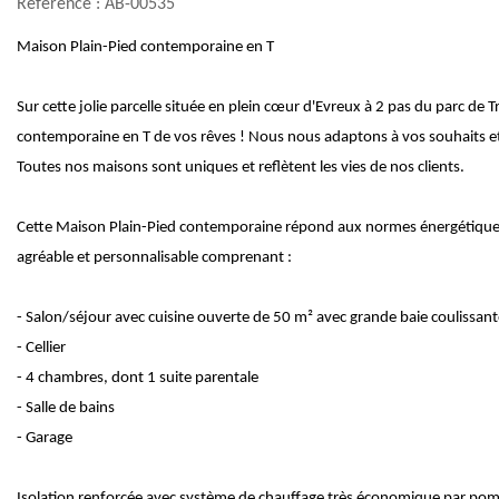
Référence : AB-00535
Maison Plain-Pied contemporaine en T
Sur cette jolie parcelle située en plein cœur d'Evreux à 2 pas du parc de 
contemporaine en T de vos rêves ! Nous nous adaptons à vos souhaits et
Toutes nos maisons sont uniques et reflètent les vies de nos clients.
Cette Maison Plain-Pied contemporaine répond aux normes énergétique
agréable et personnalisable comprenant :
- Salon/séjour avec cuisine ouverte de 50 m² avec grande baie coulissant
- Cellier
- 4 chambres, dont 1 suite parentale
- Salle de bains
- Garage
Isolation renforcée avec système de chauffage très économique par pom