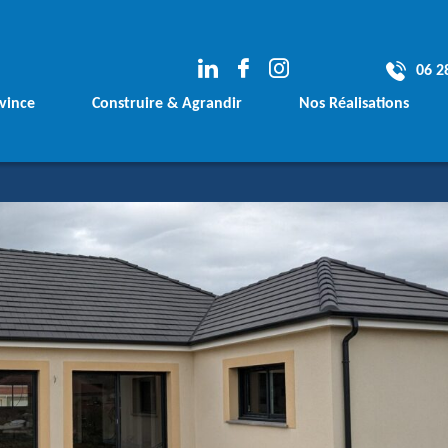
06 2
vince
Construire & Agrandir
Nos Réalisations
e
Votre Terrain
Les avants Projets
rement
Votre Financement
Les Maisons Conte
Vos plans sur mesure
Les Maisons Tradit
Votre Agrandissement de Maison
Les Agrandissemen