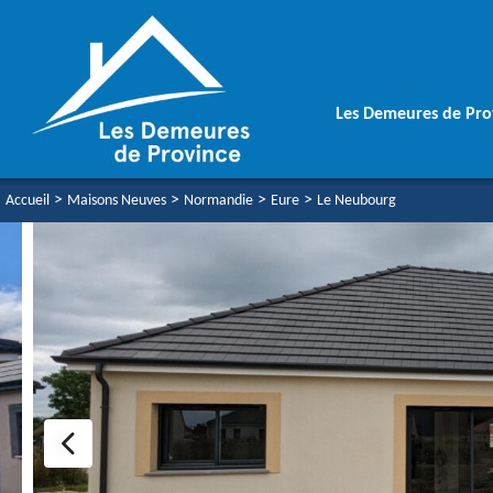
Les Demeures de Pro
>
>
>
>
Accueil
Maisons Neuves
Normandie
Eure
Le Neubourg
Une équipe soudé
Votre Maison Aut
Vos Garanties