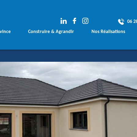
06 2
vince
Construire & Agrandir
Nos Réalisations
e
Votre Terrain
Les avants Projets
rement
Votre Financement
Les Maisons Conte
Vos plans sur mesure
Les Maisons Tradit
Votre Agrandissement de Maison
Les Agrandissemen