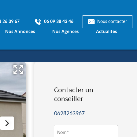
8 26 39 67
06 09 38 43 46
Nous contacter
Nos Annonces
Nos Agences
Actualités
Terrains & Maisons
mporaines
Terrains à bâtir
Contacter un
ionnelles
conseiller
ts de Maisons
0628263967