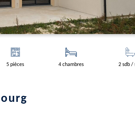
5 pièces
4 chambres
2 sdb /
bourg