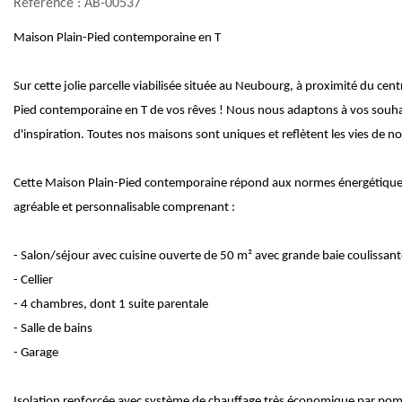
Référence : AB-00537
Maison Plain-Pied contemporaine en T
Sur cette jolie parcelle viabilisée située au Neubourg, à proximité du cen
Pied contemporaine en T de vos rêves ! Nous nous adaptons à vos souha
d'inspiration. Toutes nos maisons sont uniques et reflètent les vies de nos
Cette Maison Plain-Pied contemporaine répond aux normes énergétique
agréable et personnalisable comprenant :
- Salon/séjour avec cuisine ouverte de 50 m² avec grande baie coulissant
- Cellier
- 4 chambres, dont 1 suite parentale
- Salle de bains
- Garage
Isolation renforcée avec système de chauffage très économique par pom