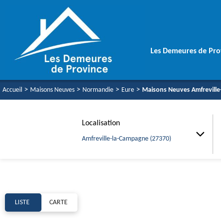
Les Demeures de Pro
Une équipe soudé
>
>
>
>
Accueil
Maisons Neuves
Normandie
Eure
Maisons Neuves Amfreville
Votre Maison Aut
Vos Garanties
Localisation
Amfreville-la-Campagne (27370)
LISTE
CARTE