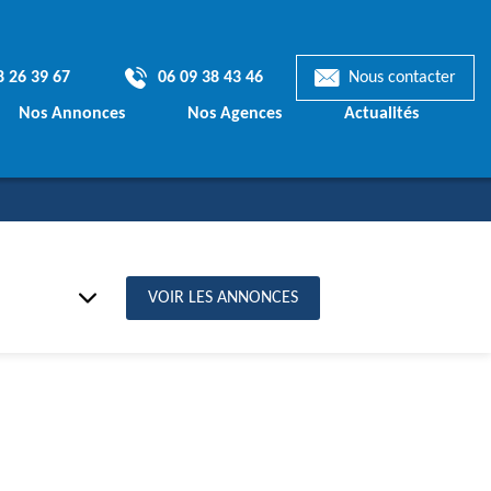
8 26 39 67
06 09 38 43 46
Nous contacter
Nos Annonces
Nos Agences
Actualités
Terrains & Maisons
mporaines
Terrains à bâtir
ionnelles
VOIR LES ANNONCES
ts de Maisons
€