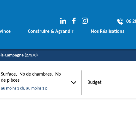
06 2
vince
Construire & Agrandir
Nos Réalisations
e
Votre Terrain
Les avants Projets
-la-Campagne (27370)
rement
Votre Financement
Les Maisons Conte
Vos plans sur mesure
Les Maisons Tradit
Surface, Nb de chambres, Nb
Budget
de pièces
Budget
Votre Agrandissement de Maison
Les Agrandissemen
au moins 1 ch, au moins 1 p
m²