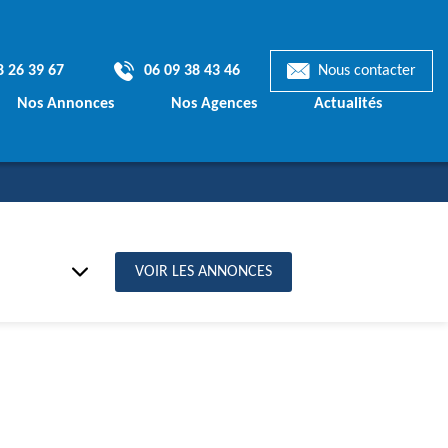
8 26 39 67
06 09 38 43 46
Nous contacter
Nos Annonces
Nos Agences
Actualités
Terrains & Maisons
mporaines
Terrains à bâtir
ionnelles
VOIR LES ANNONCES
ts de Maisons
€