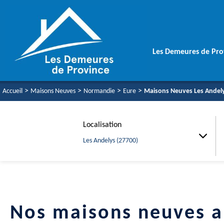
Les Demeures de Pro
Une équipe soudé
>
>
>
>
Accueil
Maisons Neuves
Normandie
Eure
Maisons Neuves Les Andely
Votre Maison Aut
Vos Garanties
Localisation
Les Andelys (27700)
Nos maisons neuves a