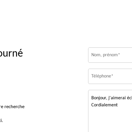
tourné
re recherche
i.