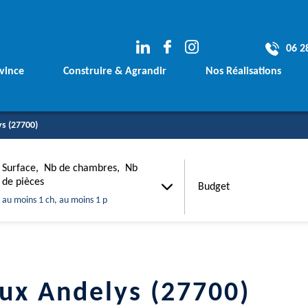
06 2
vince
Construire & Agrandir
Nos Réalisations
e
Votre Terrain
Les avants Projets
s (27700)
rement
Votre Financement
Les Maisons Conte
Surface, Nb de chambres, Nb
Vos plans sur mesure
Les Maisons Tradit
Budget
de pièces
Budget
Votre Agrandissement de Maison
Les Agrandissemen
au moins 1 ch, au moins 1 p
m²
ux Andelys (27700)