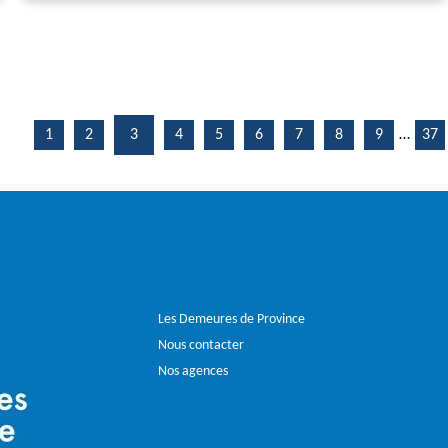
1
2
3
4
5
6
7
8
9
…
37
Les Demeures de Province
Nous contacter
Nos agences