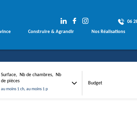
06 2
vince
Construire & Agrandir
Nos Réalisations
e
Votre Terrain
Les avants Projets
rement
Votre Financement
Les Maisons Conte
Surface, Nb de chambres, Nb
Budget
de pièces
Vos plans sur mesure
Les Maisons Tradit
Budget
au moins 1 ch, au moins 1 p
m²
Votre Agrandissement de Maison
Les Agrandissemen