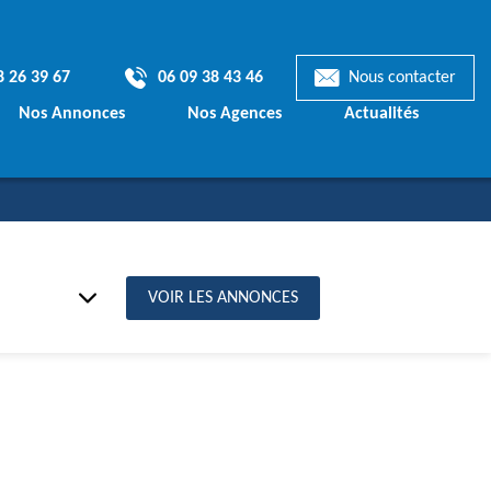
8 26 39 67
06 09 38 43 46
Nous contacter
Nos Annonces
Nos Agences
Actualités
Terrains & Maisons
mporaines
Terrains à bâtir
ionnelles
VOIR LES ANNONCES
€
ts de Maisons