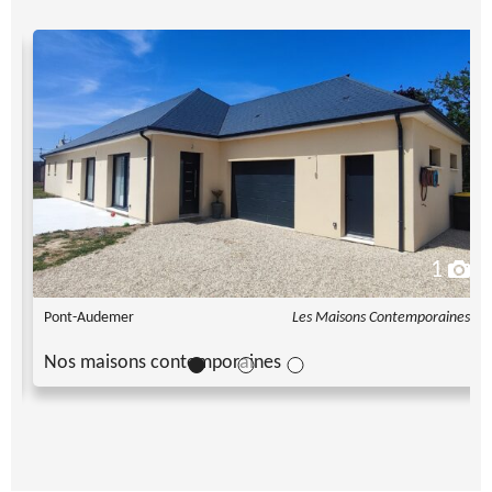
1
es
Pont-Audemer
Les Maisons Contemporaines
Nos maisons contemporaines